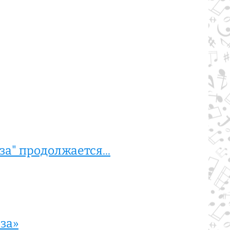
а" продолжается...
за»