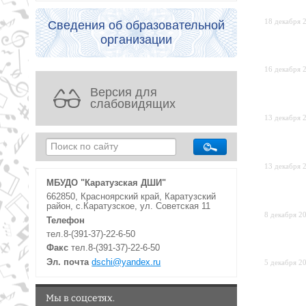
18 декабря 2
Сведения об образовательной
организации
16 декабря 2
Версия для
слабовидящих
13 декабря 2
13 декабря 2
МБУДО "Каратузская ДШИ"
662850, Красноярский край, Каратузский
район, с.Каратузское, ул. Советская 11
8 декабря 20
Телефон
тел.8-(391-37)-22-6-50
Факс
тел.8-(391-37)-22-6-50
Эл. почта
dschi@yandex.ru
5 декабря 20
Мы в соцсетях.