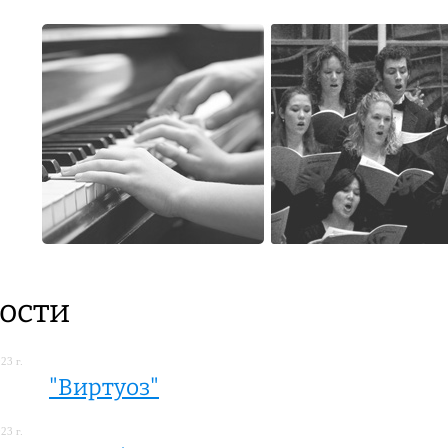
ости
23 г.
"Виртуоз"
23 г.