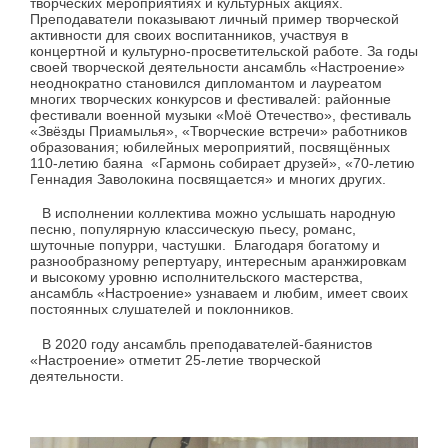
творческих мероприятиях и культурных акциях.
Преподаватели показывают личный пример творческой
активности для своих воспитанников, участвуя в
концертной и культурно-просветительской работе. За годы
своей творческой деятельности ансамбль «Настроение»
неоднократно становился дипломантом и лауреатом
многих творческих конкурсов и фестивалей: районные
фестивали военной музыки «Моё Отечество», фестиваль
«Звёзды Приамылья», «Творческие встречи» работников
образования; юбилейных мероприятий, посвящённых
110-летию баяна «Гармонь собирает друзей», «70-летию
Геннадия Заволокина посвящается» и многих других.
В исполнении коллектива можно услышать народную
песню, популярную классическую пьесу, романс,
шуточные попурри, частушки. Благодаря богатому и
разнообразному репертуару, интересным аранжировкам
и высокому уровню исполнительского мастерства,
ансамбль «Настроение» узнаваем и любим, имеет своих
постоянных слушателей и поклонников.
В 2020 году ансамбль преподавателей-баянистов
«Настроение» отметит 25-летие творческой
деятельности.