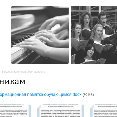
Информационная безопасность
никам
ормационная памятка обучающимся.docx
(30 КБ)