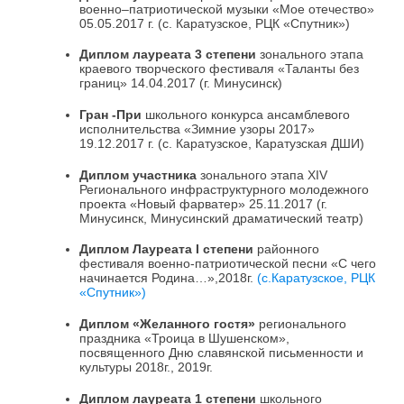
военно–патриотической музыки «Мое отечество»
05.05.2017 г. (с. Каратузское, РЦК «Спутник»)
Диплом лауреата 3 степени
зонального этапа
краевого творческого фестиваля «Таланты без
границ» 14.04.2017 (г. Минусинск)
Гран -При
школьного конкурса ансамблевого
исполнительства «Зимние узоры 2017»
19.12.2017 г. (с. Каратузское, Каратузская ДШИ)
Диплом участника
зонального этапа XIV
Регионального инфраструктурного молодежного
проекта «Новый фарватер» 25.11.2017 (г.
Минусинск, Минусинский драматический театр)
Диплом Лауреата
I
степени
районного
фестиваля военно-патриотической песни «С чего
начинается Родина…»,2018г.
(с.Каратузское, РЦК
«Спутник»)
Диплом «Желанного гостя»
регионального
праздника «Троица в Шушенском»,
посвященного Дню славянской письменности и
культуры 2018г., 2019г.
Диплом лауреата 1 степени
школьного