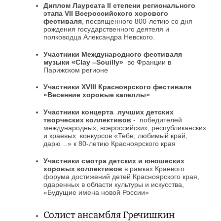
Диплом Лауреата
II
степени регионального
этапа VII Всероссийского хорового
фестиваля
, посвященного 800-летию со дня
рождения государственного деятеля и
полководца Александра Невского.
Участники Международного фестиваля
музыки «
Clay
–
Souilly
»
во Франции в
Парижском регионе
Участники
XVIII
Красноярского фестиваля
«Весенние хоровые капеллы»
Участники концерта лучших детских
творческих коллективов
- победителей
международных, всероссийских, республиканских
и краевых конкурсов «Тебе, любимый край,
дарю…» к 80-летию Красноярского края
Участники смотра детских и юношеских
хоровых коллективов
в рамках Краевого
форума достижений детей Красноярского края,
одаренных в области культуры и искусства,
«Будущие имена новой России»
Солист ансамбля Гречишкин