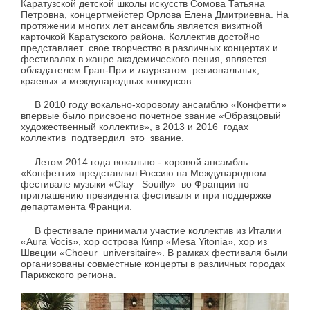
Каратузской детской школы искусств Сомова Татьяна
Петровна, концертмейстер Орлова Елена Дмитриевна. На
протяжении многих лет ансамбль является визитной
карточкой Каратузского района. Коллектив достойно
представляет свое творчество в различных концертах и
фестивалях в жанре академического пения, является
обладателем Гран-При и лауреатом региональных,
краевых и международных конкурсов.
В 2010 году вокально-хоровому ансамблю «Конфетти»
впервые было присвоено почетное звание «Образцовый
художественный коллектив», в 2013 и 2016 годах
коллектив подтвердил это звание.
Летом 2014 года вокально - хоровой ансамбль
«Конфетти» представлял Россию на Международном
фестивале музыки «Clay –Souilly» во Франции по
приглашению президента фестиваля и при поддержке
департамента Франции.
В фестивале принимали участие коллектив из Италии
«Aura Vocis», хор острова Кипр «Mesa Yitonia», хор из
Швеции «Choeur universitaire». В рамках фестиваля были
организованы совместные концерты в различных городах
Парижского региона.