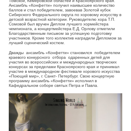
Томской, Кемеровской областей и Красноярского края.
Ансамбль «Конфетти» получил наивысшее количество
баллов и стал победителем, завоевав Золотой кубок
Сибирского Федерального округа по хоровому искусству в
детской возрастной категории. Руководителю хора Т.П.
Сомовой был вручен Диплом лучшего хормейстера
чемпионата, а концертмейстера Е.Д. Орлову отметили
Благодарственным письмом за успешную подготовку
участников. Кроме того коллектив наградили Дипломом за
лучший сценический костюм.
Дважды ансамбль «Конфетти» становился победителем
краевого конкурсного отбора одаренных детей для
участия во всероссийских и международных творческих
конкурсах за пределами Красноярского края и принимал
участие в международном фестивале хорового искусства
«Поющий мир», г. Санкт- Петербург. Свою концертную
программу ансамбль «Конфетти» исполнил в
Кафедральном соборе святых Петра и Павла.