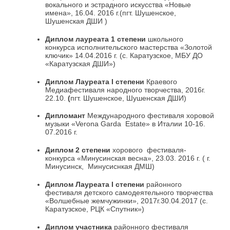
вокального и эстрадного искусства «Новые
имена», 16.04. 2016 г.(пгт. Шушенское,
Шушенская ДШИ )
Диплом лауреата 1 степени
школьного
конкурса исполнительского мастерства «Золотой
ключик» 14.04.2016 г. (с. Каратузское, МБУ ДО
«Каратузская ДШИ»)
Диплом Лауреата
I
степени
Краевого
Медиафестиваля народного творчества, 2016г.
22.10.
(
пгт. Шушенское, Шушенская ДШИ)
Дипломант
Международного фестиваля хоровой
музыки «Verona Garda Estate» в Италии 10-16.
07.2016 г.
Диплом 2 степени
хорового фестиваля-
конкурса «Минусинская весна», 23.03. 2016 г. ( г.
Минусинск, Минусиснкая ДМШ)
Диплом Лауреата
I
степени
районного
фестиваля детского самодеятельного творчества
«Волшебные жемчужинки», 2017г.30.04.2017 (с.
Каратузское, РЦК «Спутник»)
Диплом участника
районного фестиваля