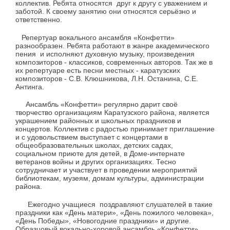
коллектив. Ребята относятся друг к другу с уважением и
заботой. К своему занятию они относятся серьёзно и
ответственно.
Репертуар вокального ансамбля «Конфетти»
разнообразен. Ребята работают в жанре академического
пения и исполняют духовную музыку, произведения
композиторов - классиков, современных авторов. Так же в
их репертуаре есть песни местных - каратузских
композиторов - С.В. Клюшникова, Л.Н. Останина, С.Е.
Антинга.
Ансамбль «Конфетти» регулярно дарит своё
творчество организациям Каратузского района, является
украшением районных и школьных праздников и
концертов. Коллектив с радостью принимает приглашение
и с удовольствием выступает с концертами в
общеобразовательных школах, детских садах,
социальном приюте для детей, в Доме-интернате
ветеранов войны и других организациях. Тесно
сотрудничает и участвует в проведении мероприятий
библиотекам, музеям, домам культуры, администрации
района.
Ежегодно учащиеся поздравляют слушателей в такие
праздники как «День матери», «День пожилого человека»,
«День Победы», «Новогодние праздники» и другие.
Образцовый вокально-хоровой ансамбль «Конфетти»