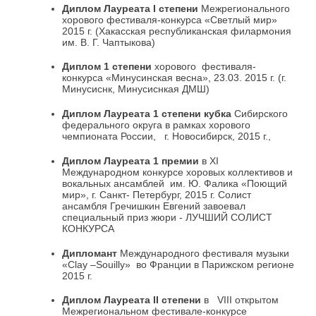
Диплом Лауреата
I
степени
Межрегионального
хорового фестиваля-конкурса «Светлый мир»
2015 г. (Хакасская республиканская филармония
им. В. Г. Чаптыкова)
Диплом 1 степени
хорового фестиваля-
конкурса «Минусинская весна», 23.03. 2015 г. (г.
Минусиснк, Минусиснкая ДМШ)
Диплом Лауреата 1 степени кубка
Сибирского
федерального округа
в рамках хорового
чемпионата России, г. Новосибирск, 2015 г.,
Диплом Лауреата 1 премии
в ХI
Международном конкурсе хоровых коллективов и
вокальных ансамблей им. Ю. Фалика «Поющий
мир», г. Санкт- Петербург, 2015 г. Солист
ансамбля Гречишкин Евгений завоевал
специальный приз жюри - ЛУЧШИЙ СОЛИСТ
КОНКУРСА
Дипломант
Международного фестиваля музыки
«Clay –Souilly» во Франции в Парижском регионе
2015 г.
Диплом Лауреата
II
степени
в VIII открытом
Межрегиональном фестивале-конкурсе