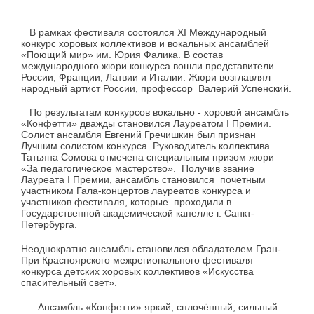
В рамках фестиваля состоялся XI Международный
конкурс хоровых коллективов и вокальных ансамблей
«Поющий мир» им. Юрия Фалика. В состав
международного жюри конкурса вошли представители
России, Франции, Латвии и Италии. Жюри возглавлял
народный артист России, профессор Валерий Успенский.
По результатам конкурсов вокально - хоровой ансамбль
«Конфетти» дважды становился Лауреатом I Премии.
Солист ансамбля Евгений Гречишкин был признан
Лучшим солистом конкурса. Руководитель коллектива
Татьяна Сомова отмечена специальным призом жюри
«За педагогическое мастерство». Получив звание
Лауреата I Премии, ансамбль становился почетным
участником Гала-концертов лауреатов конкурса и
участников фестиваля, которые проходили в
Государственной академической капелле г. Санкт-
Петербурга.
Неоднократно ансамбль становился обладателем Гран-
При Красноярского межрегионального фестиваля –
конкурса детских хоровых коллективов «Искусства
спасительный свет».
Ансамбль «Конфетти» яркий, сплочённый, сильный