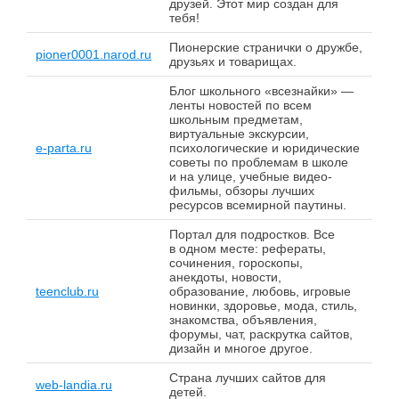
друзей. Этот мир создан для
тебя!
Пионерские странички о дружбе,
pioner0001.narod.ru
друзьях и товарищах.
Блог школьного «всезнайки» —
ленты новостей по всем
школьным предметам,
виртуальные экскурсии,
e-parta.ru
психологические и юридические
советы по проблемам в школе
и на улице, учебные видео-
фильмы, обзоры лучших
ресурсов всемирной паутины.
Портал для подростков. Все
в одном месте: рефераты,
сочинения, гороскопы,
анекдоты, новости,
teenclub.ru
образование, любовь, игровые
новинки, здоровье, мода, стиль,
знакомства, объявления,
форумы, чат, раскрутка сайтов,
дизайн и многое другое.
Страна лучших сайтов для
web-landia.ru
детей.