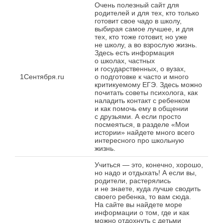
Очень полезный сайт для
родителей и для тех, кто только
готовит свое чадо в школу,
выбирая самое лучшее, и для
тех, кто тоже готовит, но уже
не школу, а во взрослую жизнь.
Здесь есть информация
о школах, частных
и государственных, о вузах,
1Сентября.ru
о подготовке к часто и много
критикуемому ЕГЭ. Здесь можно
почитать советы психолога, как
наладить контакт с ребенком
и как помочь ему в общении
с друзьями. А если просто
посмеяться, в разделе «Мои
истории» найдете много всего
интересного про школьную
жизнь.
Учиться — это, конечно, хорошо,
но надо и отдыхать! А если вы,
родители, растерялись
и не знаете, куда лучше сводить
своего ребенка, то вам сюда.
На сайте вы найдете море
информации о том, где и как
можно отдохнуть с детьми