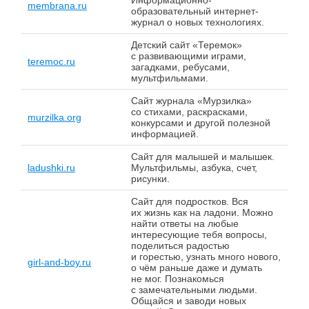
Информационно-
membrana.ru
образовательный интернет-
журнал о новых технологиях.
Детский сайт «Теремок»
с развивающими играми,
teremoc.ru
загадками, ребусами,
мультфильмами.
Сайт журнала «Мурзилка»
со стихами, раскрасками,
murzilka.org
конкурсами и другой полезной
информацией.
Сайт для малышей и малышек.
ladushki.ru
Мультфильмы, азбука, счет,
рисунки.
Сайт для подростков. Вся
их жизнь как на ладони. Можно
найти ответы на любые
интересующие тебя вопросы,
поделиться радостью
и горестью, узнать много нового,
girl-and-boy.ru
о чём раньше даже и думать
не мог. Познакомься
с замечательными людьми.
Общайся и заводи новых