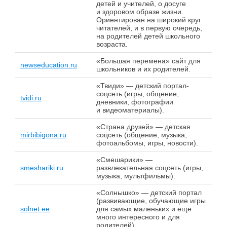
детей и учителей, о досуге
и здоровом образе жизни.
Ориентирован на широкий круг
читателей, и в первую очередь,
на родителей детей школьного
возраста.
«Большая перемена» сайт для
newseducation.ru
школьников и их родителей.
«Твиди» — детский портал-
соцсеть (игры, общение,
tvidi.ru
дневники, фотографии
и видеоматериалы).
«Страна друзей» — детская
mirbibigona.ru
соцсеть (общение, музыка,
фотоальбомы, игры, новости).
«Смешарики» —
smeshariki.ru
развлекательная соцсеть (игры,
музыка, мультфильмы).
«Солнышко» — детский портал
(развивающие, обучающие игры
solnet.ee
для самых маленьких и еще
много интересного и для
родителей).