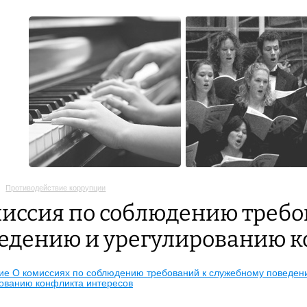
Противодействие коррупции
иссия по соблюдению требо
едению и урегулированию к
е О комиссиях по соблюдению требований к служебному поведен
ованию конфликта интересов