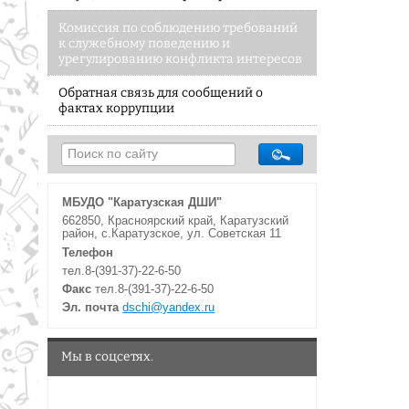
Комиссия по соблюдению требований
к служебному поведению и
урегулированию конфликта интересов
Обратная связь для сообщений о
фактах коррупции
МБУДО "Каратузская ДШИ"
662850, Красноярский край, Каратузский
район, с.Каратузское, ул. Советская 11
Телефон
тел.8-(391-37)-22-6-50
Факс
тел.8-(391-37)-22-6-50
Эл. почта
dschi@yandex.ru
Мы в соцсетях.