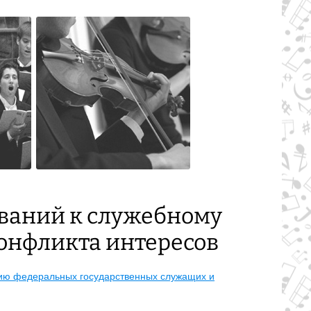
ваний к служебному
онфликта интересов
ию федеральных государственных служащих и