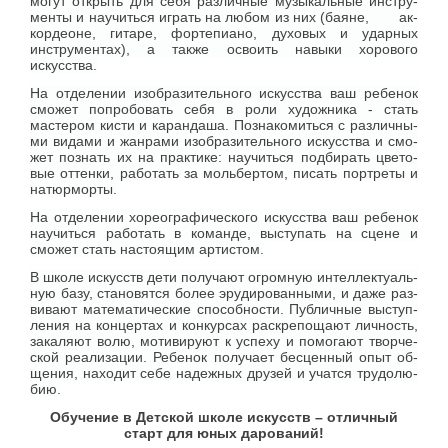
могут открыть для себя раз­лич­ные­ му­зы­каль­ные ин­стру­
мен­ты и на­учи­ться иг­рать на лю­бом из них (ба­яне, ак­
кор­деоне, гитаре, фор­те­пи­а­но, духовых и ударных
инструментах), а также освоить навыки хорового
искусства.
На отделении изобразительного искусства ваш ребенок
смо­же­т попробовать себя в роли художника - стать
мастером кисти и карандаша. По­зна­ко­ми­ться с раз­лич­ны­
ми ви­да­ми и жан­ра­ми изоб­ра­зи­тель­но­го ис­кус­ства и смо­
же­т по­знать их на прак­ти­ке
: на­учи­ться под­би­рать цве­то­
вые от­тен­ки, ра­бо­тать за моль­бер­том, пи­сать порт­ре­ты и
на­тюр­мор­ты.
На отделении хореографического искусства ваш ребенок
научиться работать в команде, вы­сту­пать на сцене и
сможет стать настоящим артистом.
В шко­ле ис­кусств де­ти по­лу­ча­ют огром­ную ин­тел­лек­ту­аль­
ную ба­зу, ста­но­вят­ся бо­лее эру­ди­ро­ван­ны­ми, и да­же раз­
ви­ва­ют ма­те­ма­ти­че­ские спо­соб­но­сти. Пуб­лич­ные вы­ступ­
ле­ния на кон­цер­тах и кон­кур­сах рас­кре­по­ща­ют лич­ность,
за­ка­ля­ют во­лю, мо­ти­ви­ру­ют к успе­ху и по­мо­га­ют твор­че­
ской ре­а­ли­за­ции. Ребенок по­лу­чает бес­цен­ный опыт об­
ще­ния, на­хо­дит се­бе на­деж­ных дру­зей и учат­ся тру­до­лю­
бию.
Обучение в Детской школе искусств – отличный
старт для юных дарований!