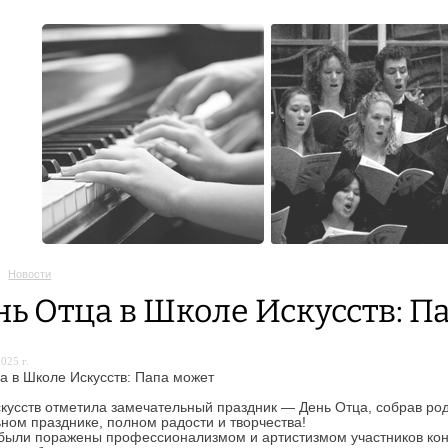
Новости
нь Отца в Школе Искусств: П
025 г.
а в Школе Искусств: Папа может
кусств отметила замечательный праздник — День Отца, собрав ро
ном празднике, полном радости и творчества!
были поражены профессионализмом и артистизмом участников ко