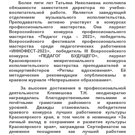
Более пяти лет Татьяна Николаевна исполняла
обязанности заместителя директора по учебно-
воспитательной работе. Является заведующей
отделением музыкального исполнительства.
Преподаватель активно участвует в конкурсах
профессионального мастерства. Она лауреат
Всероссийского конкурса профессионального
мастерства «Педагог года – 2021», победитель
Всероссийского фестиваля профессионального
мастерства среди педагогических работников
«ИННОФЕСТ-2021»,
победитель
III
Всероссийского
конкурса «ПЕДАГОГ БУДУЩЕГО», лауреат
Красноярского межрегионального конкурса
исполнительского мастерства преподавателей и
концертмейстеров «Ритмы вдохновения».
Её
методические рекомендации опубликованы в
краевом журнале «Непрерывное образование».
За высокие достижения в профессиональной
деятельности Клемешова Т.Н. неоднократно
награждалась благодарственными письмами и
почётными грамотами районного и краевого
уровней. Дважды становилась победителем
краевого конкурса лучших работников культуры
Красноярского края, в том числе в номинации «За
личный вклад в сохранение и развитие культуры
Красноярского края», награждена Сертификатом на
денежное поощрение как лучший работник