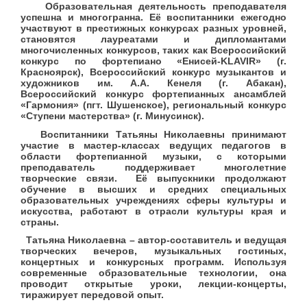
Образовательная деятельность преподавателя
успешна и многогранна. Её воспитанники ежегодно
участвуют в престижных конкурсах разных уровней,
становятся лауреатами и дипломантами
многочисленных конкурсов, таких как Всероссийский
конкурс по фортепиано «Енисей-
KLAVIR
» (г.
Красноярск), Всероссийский конкурс музыкантов и
художников им. А.А. Кенеля (г. Абакан),
Всероссийский конкурс
фортепианных ансамблей
«Гармония» (пгт. Шушенское), региональный конкурс
«Ступени мастерства» (г. Минусинск).
Воспитанники Татьяны Николаевны принимают
участие в мастер-классах ведущих педагогов в
области фортепианной музыки, с которыми
преподаватель поддерживает многолетние
творческие связи.
Её выпускники продолжают
обучение в высших и средних специальных
образовательных учреждениях сферы культуры и
искусства, работают в отрасли культуры края и
страны.
Татьяна Николаевна – автор-составитель и ведущая
творческих вечеров, музыкальных гостиных,
концертных и конкурсных программ. Используя
современные образовательные технологии, она
проводит открытые уроки, лекции-концерты,
тиражирует передовой опыт.