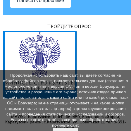
Написать о проблеме
ПРОЙДИТЕ ОПРОС
Продолжая использовать наш сайт, вы даете согласие на
обработку файлов cookie, пользовательских данных (сведения о
местоположении; тип и версия ОС; тип и версия Браузера; тип
устройства и разрешение его экрана; источник откуда пришел
на сайт пользователь; с какого сайта или по какой рекламе; язык
ОС и Браузера; какие страницы открывает и на какие кнопки
нажимает пользователь; ip-адрес) в целях функционирования
сайта и проведения статистических исследований и обзоров.
МБУДО "Каратузская ДШИ", 662850, Красноярский край,
Если вы не хотите, чтобы ваши данные обрабатывались,
Каратузский район, с.Каратузское, ул. Советская 11 тел.8-391-
покиньте сайт.
37-22-6-50.